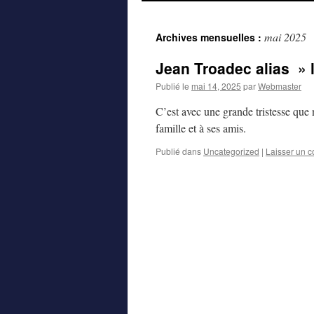
au
mai 2025
Archives mensuelles :
contenu
Jean Troadec alias » l
Publié le
mai 14, 2025
par
Webmaster
C’est avec une grande tristesse que
famille et à ses amis.
Publié dans
Uncategorized
|
Laisser un 