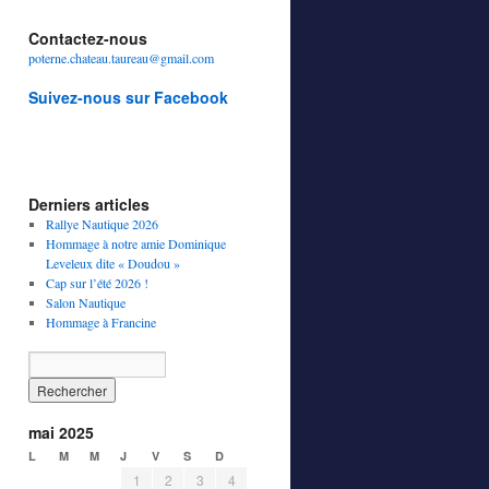
Contactez-nous
poterne.chateau.taureau@gmail.com
Suivez-nous sur Facebook
Derniers articles
Rallye Nautique 2026
Hommage à notre amie Dominique
Leveleux dite « Doudou »
Cap sur l’été 2026 !
Salon Nautique
Hommage à Francine
mai 2025
L
M
M
J
V
S
D
1
2
3
4