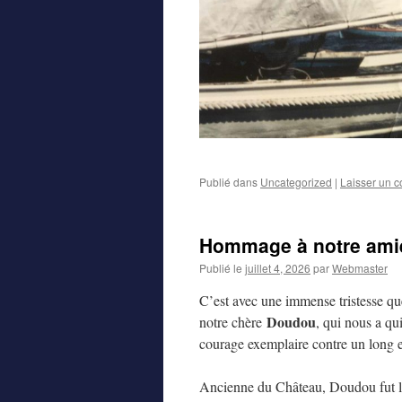
Publié dans
Uncategorized
|
Laisser un 
Hommage à notre amie
Publié le
juillet 4, 2026
par
Webmaster
C’est avec une immense tristesse qu
Doudou
notre chère
, qui nous a qui
courage exemplaire contre un long et
Ancienne du Château, Doudou fut l