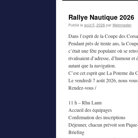
au
Rallye Nautique 2026
contenu
Publié le
août 5, 2026
par
Webmaster
Dans l’esprit de la Coupe des Corsa
Pendant près de trente ans, la Coupe
c’était une fête populaire où se ret
rivalisaient d’adresse, d’humour et
autant que la navigation.
C’est cet esprit que La Poterne du 
Le vendredi 7 août 2026, nous vous in
Rendez-vous /
11 h – Rhu Lann
Accueil des équipages
Confirmation des inscriptions
Déjeuner, chacun prévoit son Pique
Briefing