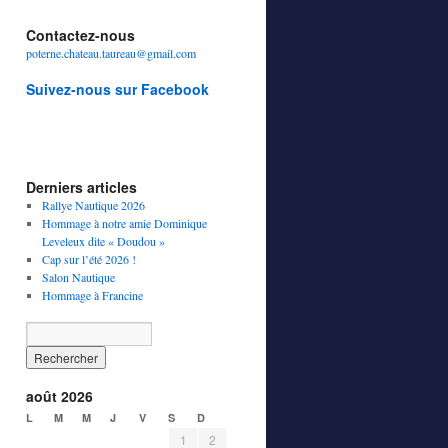
Contactez-nous
poterne.chateau.taureau@gmail.com
Suivez-nous sur Facebook
Derniers articles
Rallye Nautique 2026
Hommage à notre amie Dominique
Leveleux dite « Doudou »
Cap sur l’été 2026 !
Salon Nautique
Hommage à Francine
août 2026
L
M
M
J
V
S
D
1
2