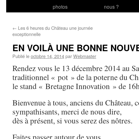
photos
nous ?
au
contenu
←
Les 6 heures du Château une journée
exceptionnelle
EN VOILÀ UNE BONNE NOUVEL
Publié le
octobre 14, 2014
par
Webmaster
Rendez vous le 13 décembre 2014 au Sa
traditionnel « pot » de la poterne du C
le stand « Bretagne Innovation » de 16
Bienvenue à tous, anciens du Château, c
sympathisants, merci de nous dire,
dès à présent, si vous serez des nôtres.
Faites passer autour de vous…