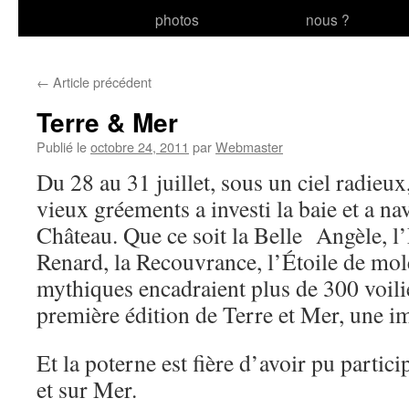
photos
nous ?
au
contenu
←
Article précédent
Terre & Mer
Publié le
octobre 24, 2011
par
Webmaster
Du 28 au 31 juillet, sous un ciel radieux,
vieux gréements a investi la baie et a n
Château. Que ce soit la Belle Angèle, l
Renard, la Recouvrance, l’Étoile de mol
mythiques encadraient plus de 300 voilie
première édition de Terre et Mer, une i
Et la poterne est fière d’avoir pu partici
et sur Mer.